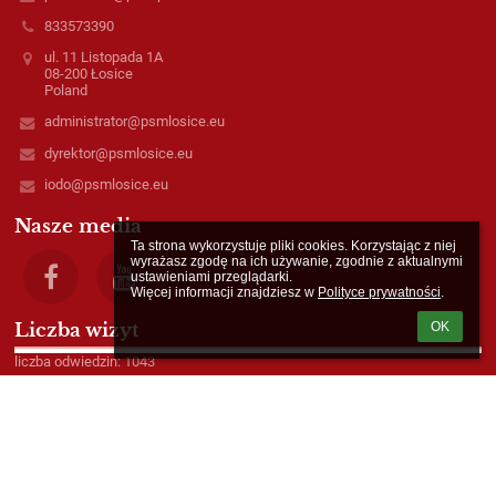
833573390
ul. 11 Listopada 1A
08-200 Łosice
Poland
administrator@psmlosice.eu
dyrektor@psmlosice.eu
iodo@psmlosice.eu
Nasze media
Ta strona wykorzystuje pliki cookies. Korzystając z niej 
wyrażasz zgodę na ich używanie, zgodnie z aktualnymi 
ustawieniami przeglądarki.

Więcej informacji znajdziesz w 
Polityce prywatności
.
Liczba wizyt
OK
liczba odwiedzin: 1043
Wersja dla słabowidzących
Powered by
aSc EduPage