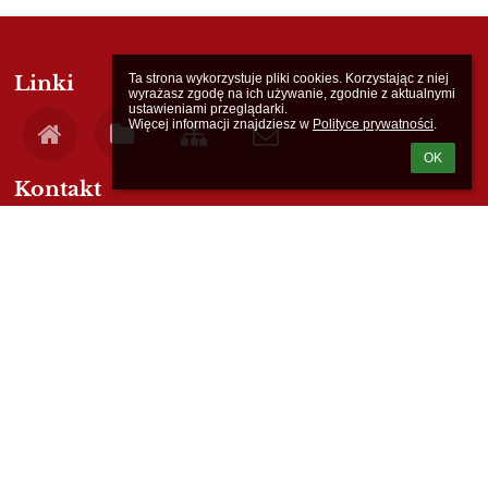
Ta strona wykorzystuje pliki cookies. Korzystając z niej 
Linki
wyrażasz zgodę na ich używanie, zgodnie z aktualnymi 
ustawieniami przeglądarki.

Więcej informacji znajdziesz w 
Polityce prywatności
.
OK
Kontakt
Państwowa Szkoła Muzyczna I st. im. Stanisława Moniuszki
psm.losice@post.pl
833573390
ul. 11 Listopada 1A
08-200 Łosice
Poland
administrator@psmlosice.eu
dyrektor@psmlosice.eu
iodo@psmlosice.eu
Nasze media